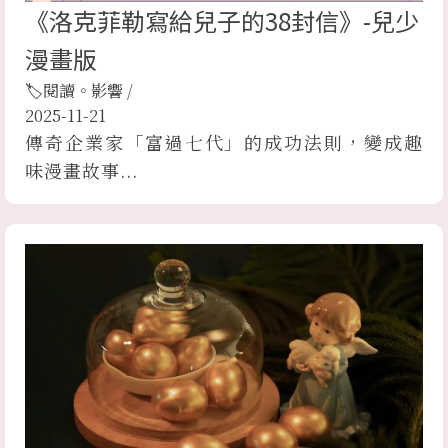
《洛克菲勒寫給兒子的38封信》-兒少
漫畫版
🏷閱讀。影響
/
2025-11-21
傳奇企業家「富過七代」的成功法則，變成趣
味漫畫故事...