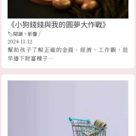
《小狗錢錢與我的圓夢大作戰》
🏷閱讀。影響
/
2024-11-12
幫助孩子了解正確的金錢、經濟、工作觀，趁
早播下財富種子…