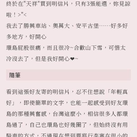
終於在"天祥"買到明信片，只有3張能選，妳見諒
啦！>"<
我去了勝興車站、奧萬大、安平古堡……好多好
多地方，好開心
環島屁股很痛，而且很冷~合歡山下雪，可惜太
冷沒去了，但是我好開心❤~
隨筆
看到這張好友寄的明信片，忍不住想說「年輕真
好」，即使簡單的文字，也能一起感受到好友環
島的那種興奮感，台灣這麼小，相信很多人都環
島過了，自己也環島也好幾圈了，但始終沒有用
騎車的方式，不過現在想到要將行李塞在很小的